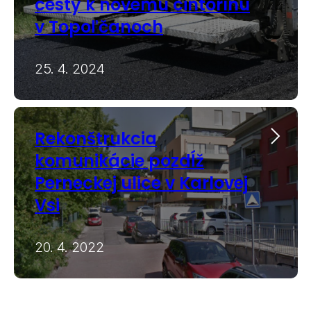
cesty k novému cintorínu
v Topoľčanoch
25. 4. 2024
Rekonštrukcia
komunikácie pozdĺž
Perneckej ulice v Karlovej
Vsi
20. 4. 2022