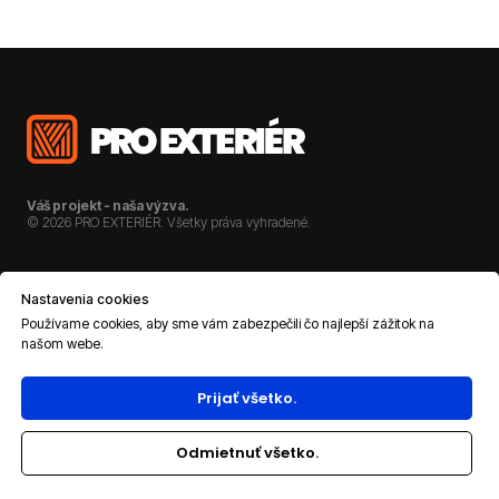
Váš projekt - naša výzva.
© 2026 PRO EXTERIÉR. Všetky práva vyhradené.
O NÁS
KARIÉRA
Nastavenia cookies
REFERENCIE
KONTAKT
Používame cookies, aby sme vám zabezpečili čo najlepší zážitok na
našom webe.
DOKUMENTÁCIA
Prijať všetko.
OCHRANA OSOBNÝCH ÚDAJOV
Odmietnuť všetko.