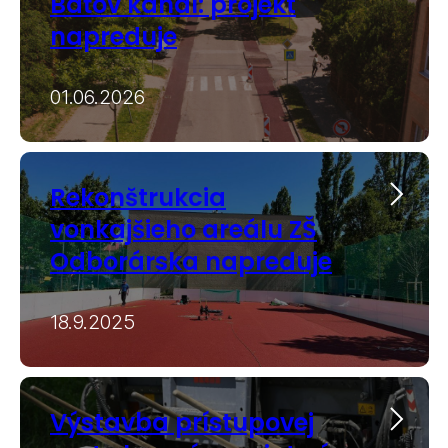
Baťov kanál: projekt
napreduje
01.06.2026
Rekonštrukcia
vonkajšieho areálu ZŠ
Odborárska napreduje
18.9.2025
Výstavba prístupovej