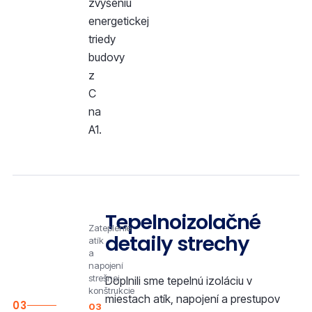
zvýšeniu
energetickej
triedy
budovy
z
C
na
A1.
Tepelnoizolačné
Zateplenie
detaily strechy
atík
a
napojení
strešnej
Doplnili sme tepelnú izoláciu v
konštrukcie
miestach atík, napojení a prestupov
03
03