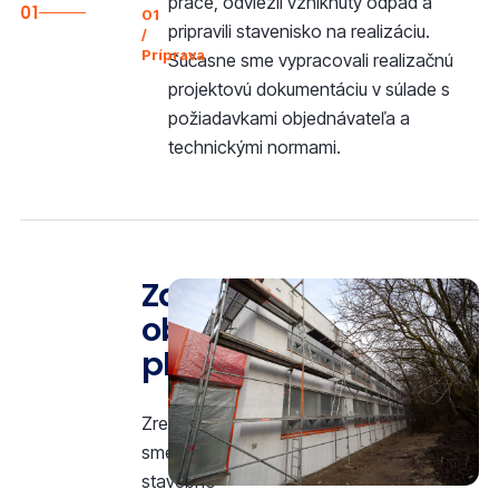
práce, odviezli vzniknutý odpad a
01
01
pripravili stavenisko na realizáciu.
/
Príprava
Súčasne sme vypracovali realizačnú
projektovú dokumentáciu v súlade s
požiadavkami objednávateľa a
technickými normami.
Zateplenie
obvodového
plášťa
Zrealizovali
sme
stavebno-