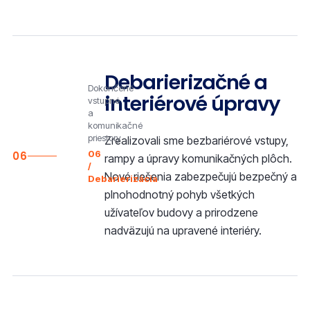
Debarierizačné a
Dokončené
interiérové úpravy
vstupné
a
komunikačné
priestory
Zrealizovali sme bezbariérové vstupy,
06
06
rampy a úpravy komunikačných plôch.
/
Nové riešenia zabezpečujú bezpečný a
Debarierizácia
plnohodnotný pohyb všetkých
užívateľov budovy a prirodzene
nadväzujú na upravené interiéry.