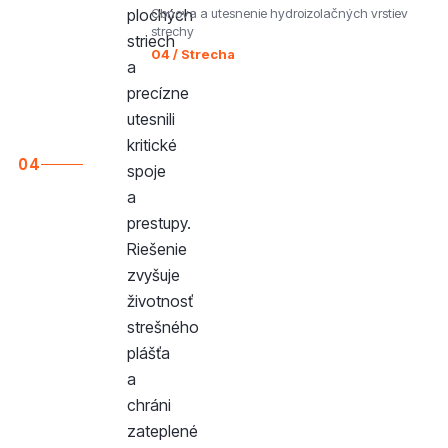
plochých
Obnova a utesnenie hydroizolačných vrstiev
strechy
striech
04 / Strecha
a
precízne
utesnili
kritické
04
spoje
a
prestupy.
Riešenie
zvyšuje
životnosť
strešného
plášťa
a
chráni
zateplené