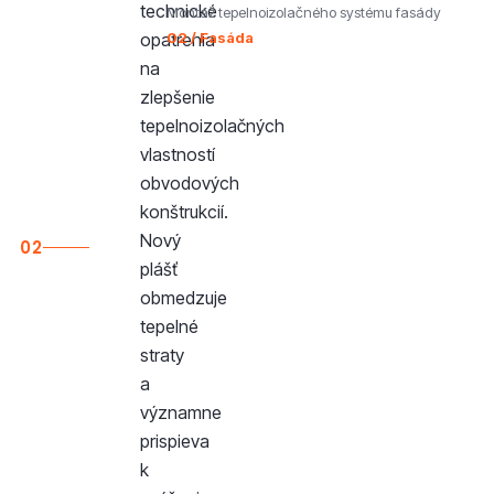
technické
Montáž tepelnoizolačného systému fasády
02 / Fasáda
opatrenia
na
zlepšenie
tepelnoizolačných
vlastností
obvodových
konštrukcií.
Nový
02
plášť
obmedzuje
tepelné
straty
a
významne
prispieva
k