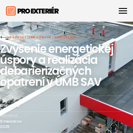
ENERGETICKÁ OBNOVA / BRATISLAVA
Zvýšenie energetickej
úspory a realizácia
debarierizačných
opatrení v ÚMB SAV
LOKALITA
Bratislava
REALIZÁCIA
9 mesiacov
2025