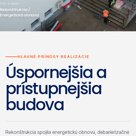
TYP STAVBY
Rekonštrukcia /
Energetická obnova
HLAVNÉ PRÍNOSY REALIZÁCIE
Úspornejšia a
prístupnejšia
budova
Rekonštrukcia spojila energetickú obnovu, debarierizačné