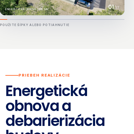
01
/
17
ENERGETICKÁ OBNOVA ÚMB SAV
POUŽITE ŠÍPKY ALEBO POTIAHNUTIE
PRIEBEH REALIZÁCIE
Energetická
obnova a
debarierizácia