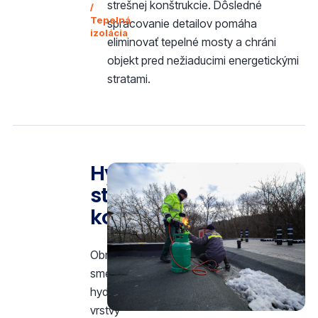
strešnej konštrukcie. Dôsledné
/
Tepelná
spracovanie detailov pomáha
izolácia
eliminovať tepelné mosty a chráni
objekt pred nežiaducimi energetickými
stratami.
Hydroizolácia
strešných
konštrukcií
Obnovili
sme
hydroizolačné
vrstvy