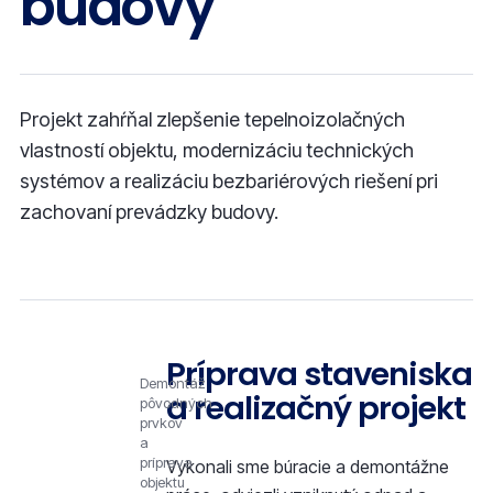
budovy
Projekt zahŕňal zlepšenie tepelnoizolačných
vlastností objektu, modernizáciu technických
systémov a realizáciu bezbariérových riešení pri
zachovaní prevádzky budovy.
Príprava staveniska
Demontáž
a realizačný projekt
pôvodných
prvkov
a
príprava
Vykonali sme búracie a demontážne
objektu