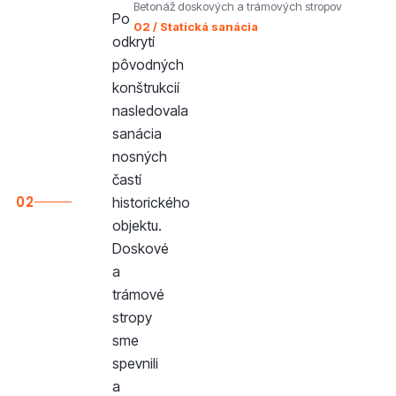
Betonáž doskových a trámových stropov
Po
02 / Statická sanácia
odkrytí
pôvodných
konštrukcií
nasledovala
sanácia
nosných
častí
02
historického
objektu.
Doskové
a
trámové
stropy
sme
spevnili
a