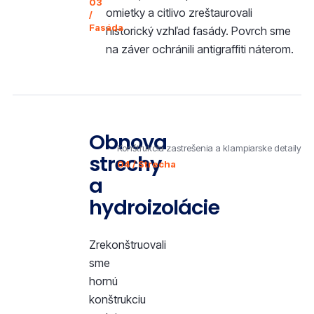
03
omietky a citlivo zreštaurovali
/
Fasáda
historický vzhľad fasády. Povrch sme
na záver ochránili antigraffiti náterom.
Obnova
Konštrukcia zastrešenia a klampiarske detaily
strechy
04 / Strecha
a
hydroizolácie
Zrekonštruovali
sme
hornú
konštrukciu