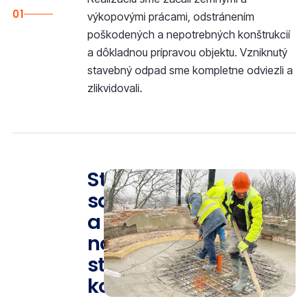
01
výkopovými prácami, odstránením
poškodených a nepotrebných konštrukcií
a dôkladnou prípravou objektu. Vzniknutý
stavebný odpad sme kompletne odviezli a
zlikvidovali.
Statická
sanácia
a
nové
stropné
konštrukcie