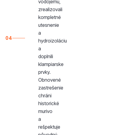
vodojemu,
zrealizovali
kompletné
utesnenie
a
04
hydroizoláciu
a
doplnili
klampiarske
prvky.
Obnovené
zastrešenie
chráni
historické
murivo
a
rešpektuje
pôvodnú