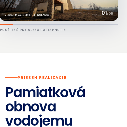
01
/
09
VODOJEM VÁRDOMB / BERNOLÁKOVO
POUŽITE ŠÍPKY ALEBO POTIAHNUTIE
PRIEBEH REALIZÁCIE
Pamiatková
obnova
vodojemu