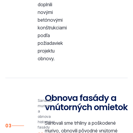
doplnili
novými
betónovými
konštrukciami
podľa
požiadaviek
projektu
obnovy.
Obnova fasády a
Sanácia
vnútorných omietok
muriva
a
obnova
historickej
Sanovali sme trhliny a poškodené
03
fasády
murivo, obnovili pôvodné vnútorné