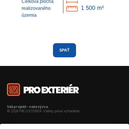
Celková plocha
1 500 m²
realizovaného
územia
SPAŤ
Váš projekt - naša výzva.
© 2026 PRO EXTERIÉR. Všetky práva vyhradené.
O NÁS
KARIÉRA