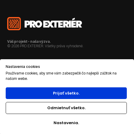
Váš projekt - naša výzva.
© 2026 PRO EXTERIÉR. Všetky práva vyhradené.
O NÁS
KARIÉRA
Nastavenia cookies
REFERENCIE
KONTAKT
Používame cookies, aby sme vám zabezpečili čo najlepší zážitok na
našom webe.
DOKUMENTÁCIA
Prijať všetko.
OCHRANA OSOBNÝCH ÚDAJOV
Odmietnuť všetko.
Nastavenia.