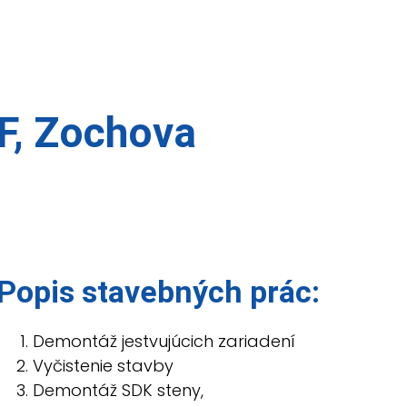
O NÁS
REFERENCIE
KARIÉRA
KONTAKT
F, Zochova
Popis stavebných prác:
Demontáž jestvujúcich zariadení
Vyčistenie stavby
Demontáž SDK steny,