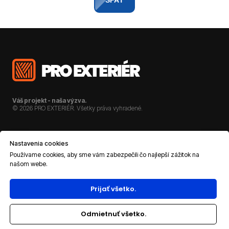
Váš projekt - naša výzva.
© 2026 PRO EXTERIÉR. Všetky práva vyhradené.
O NÁS
KARIÉRA
Nastavenia cookies
REFERENCIE
KONTAKT
Používame cookies, aby sme vám zabezpečili čo najlepší zážitok na
našom webe.
DOKUMENTÁCIA
Prijať všetko.
OCHRANA OSOBNÝCH ÚDAJOV
Odmietnuť všetko.