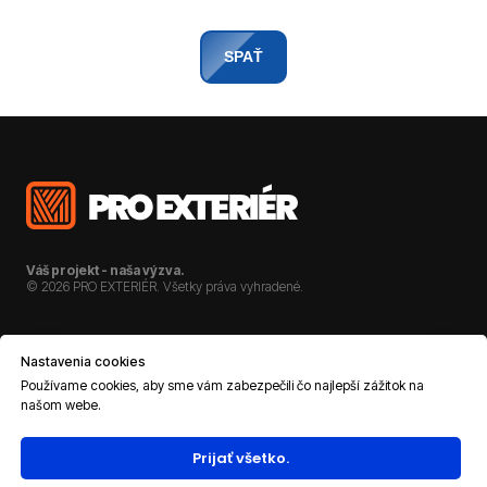
SPAŤ
Váš projekt - naša výzva.
© 2026 PRO EXTERIÉR. Všetky práva vyhradené.
O NÁS
KARIÉRA
Nastavenia cookies
REFERENCIE
KONTAKT
Používame cookies, aby sme vám zabezpečili čo najlepší zážitok na
našom webe.
DOKUMENTÁCIA
Prijať všetko.
OCHRANA OSOBNÝCH ÚDAJOV